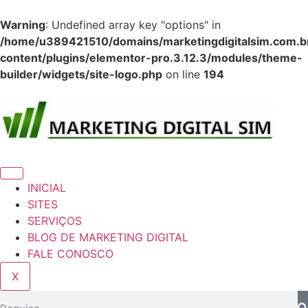
Warning
: Undefined array key "options" in
/home/u389421510/domains/marketingdigitalsim.com.br
content/plugins/elementor-pro.3.12.3/modules/theme-
builder/widgets/site-logo.php
on line
194
INICIAL
SITES
SERVIÇOS
BLOG DE MARKETING DIGITAL
FALE CONOSCO
X