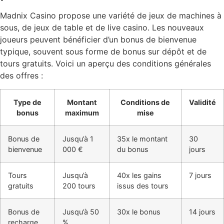
Madnix Casino propose une variété de jeux de machines à
sous, de jeux de table et de live casino. Les nouveaux
joueurs peuvent bénéficier d’un bonus de bienvenue
typique, souvent sous forme de bonus sur dépôt et de
tours gratuits. Voici un aperçu des conditions générales
des offres :
Type de
Montant
Conditions de
Validité
bonus
maximum
mise
Bonus de
Jusqu’à 1
35x le montant
30
bienvenue
000 €
du bonus
jours
Tours
Jusqu’à
40x les gains
7 jours
gratuits
200 tours
issus des tours
Bonus de
Jusqu’à 50
30x le bonus
14 jours
recharge
%