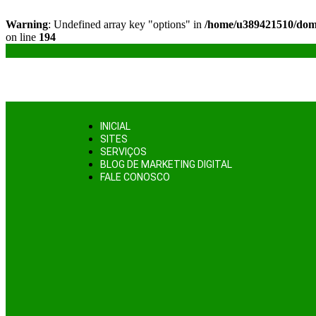
Warning
: Undefined array key "options" in
/home/u389421510/domai
on line
194
INICIAL
SITES
SERVIÇOS
BLOG DE MARKETING DIGITAL
FALE CONOSCO