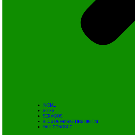
INICIAL
SITES
SERVIÇOS
BLOG DE MARKETING DIGITAL
FALE CONOSCO