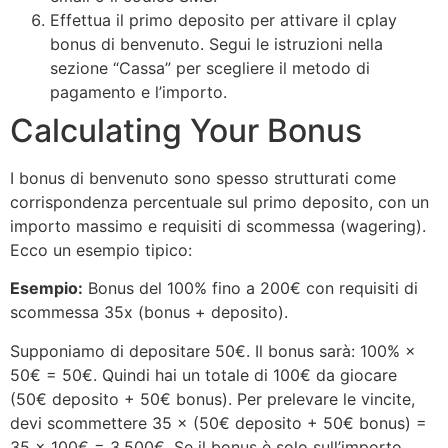
Effettua il primo deposito per attivare il cplay
bonus di benvenuto. Segui le istruzioni nella
sezione “Cassa” per scegliere il metodo di
pagamento e l’importo.
Calculating Your Bonus
I bonus di benvenuto sono spesso strutturati come
corrispondenza percentuale sul primo deposito, con un
importo massimo e requisiti di scommessa (wagering).
Ecco un esempio tipico:
Esempio:
Bonus del 100% fino a 200€ con requisiti di
scommessa 35x (bonus + deposito).
Supponiamo di depositare 50€. Il bonus sarà: 100% ×
50€ = 50€. Quindi hai un totale di 100€ da giocare
(50€ deposito + 50€ bonus). Per prelevare le vincite,
devi scommettere 35 × (50€ deposito + 50€ bonus) =
35 × 100€ = 3.500€. Se il bonus è solo sull’importo