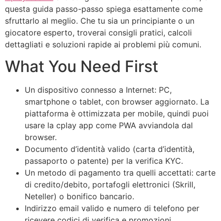
questa guida passo-passo spiega esattamente come
sfruttarlo al meglio. Che tu sia un principiante o un
giocatore esperto, troverai consigli pratici, calcoli
dettagliati e soluzioni rapide ai problemi più comuni.
What You Need First
Un dispositivo connesso a Internet: PC,
smartphone o tablet, con browser aggiornato. La
piattaforma è ottimizzata per mobile, quindi puoi
usare la cplay app come PWA avviandola dal
browser.
Documento d’identità valido (carta d’identità,
passaporto o patente) per la verifica KYC.
Un metodo di pagamento tra quelli accettati: carte
di credito/debito, portafogli elettronici (Skrill,
Neteller) o bonifico bancario.
Indirizzo email valido e numero di telefono per
ricevere codici di verifica e promozioni.