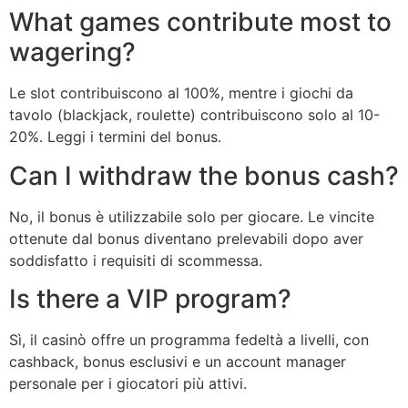
What games contribute most to
wagering?
Le slot contribuiscono al 100%, mentre i giochi da
tavolo (blackjack, roulette) contribuiscono solo al 10-
20%. Leggi i termini del bonus.
Can I withdraw the bonus cash?
No, il bonus è utilizzabile solo per giocare. Le vincite
ottenute dal bonus diventano prelevabili dopo aver
soddisfatto i requisiti di scommessa.
Is there a VIP program?
Sì, il casinò offre un programma fedeltà a livelli, con
cashback, bonus esclusivi e un account manager
personale per i giocatori più attivi.