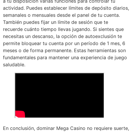
a tu disposición varias funciones para controlar tu
actividad. Puedes establecer límites de depósito diarios,
semanales o mensuales desde el panel de tu cuenta.
También puedes fijar un límite de sesión que te
recuerde cuánto tiempo llevas jugando. Si sientes que
necesitas un descanso, la opción de autoexclusión te
permite bloquear tu cuenta por un período de 1 mes, 6
meses o de forma permanente. Estas herramientas son
fundamentales para mantener una experiencia de juego
saludable.
En conclusión, dominar Mega Casino no requiere suerte,