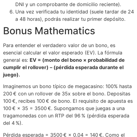
DNI y un comprobante de domicilio reciente).
Una vez verificada tu identidad (suele tardar de 24
a 48 horas), podrás realizar tu primer depósito.
Bonus Mathematics
Para entender el verdadero valor de un bono, es
esencial calcular el valor esperado (EV). La fórmula
general es:
EV = (monto del bono × probabilidad de
cumplir el rollover) – (pérdida esperada durante el
juego).
Imaginemos un bono típico de megacasino: 100% hasta
200 € con un rollover de 35x sobre el bono. Depositas
100 €, recibes 100 € de bono. El requisito de apuesta es
100 € × 35 = 3500 €. Supongamos que juegas a una
tragamonedas con un RTP del 96 % (pérdida esperada
del 4 %).
Pérdida esperada = 3500 € × 0,04 = 140 €. Como el