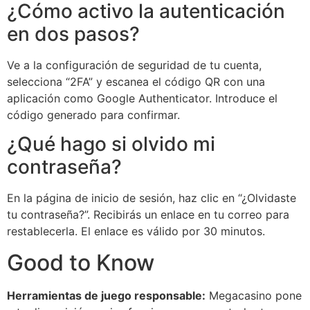
¿Cómo activo la autenticación
en dos pasos?
Ve a la configuración de seguridad de tu cuenta,
selecciona “2FA” y escanea el código QR con una
aplicación como Google Authenticator. Introduce el
código generado para confirmar.
¿Qué hago si olvido mi
contraseña?
En la página de inicio de sesión, haz clic en “¿Olvidaste
tu contraseña?”. Recibirás un enlace en tu correo para
restablecerla. El enlace es válido por 30 minutos.
Good to Know
Herramientas de juego responsable:
Megacasino pone