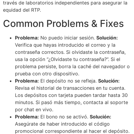
través de laboratorios independientes para asegurar la
equidad del RTP.
Common Problems & Fixes
Problema:
No puedo iniciar sesión.
Solución:
Verifica que hayas introducido el correo y la
contraseña correctos. Si olvidaste la contraseña,
usa la opción “¿Olvidaste tu contraseña?”. Si el
problema persiste, borra la caché del navegador o
prueba con otro dispositivo.
Problema:
El depósito no se refleja.
Solución:
Revisa el historial de transacciones en tu cuenta.
Los depósitos con tarjeta pueden tardar hasta 30
minutos. Si pasó más tiempo, contacta al soporte
por chat en vivo.
Problema:
El bono no se activó.
Solución:
Asegúrate de haber introducido el código
promocional correspondiente al hacer el depósito.