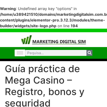
Warning
: Undefined array key "options" in
/home/u389421510/domains/marketingdigitalsim.com.br
content/plugins/elementor-pro.3.12.3/modules/theme-
builder/widgets/site-logo.php
on line
194
Guía práctica de
Mega Casino –
Registro, bonos y
seguridad