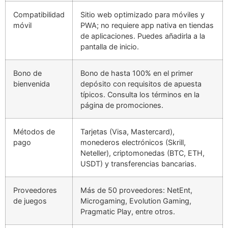
Compatibilidad
Sitio web optimizado para móviles y
móvil
PWA; no requiere app nativa en tiendas
de aplicaciones. Puedes añadirla a la
pantalla de inicio.
Bono de
Bono de hasta 100% en el primer
bienvenida
depósito con requisitos de apuesta
típicos. Consulta los términos en la
página de promociones.
Métodos de
Tarjetas (Visa, Mastercard),
pago
monederos electrónicos (Skrill,
Neteller), criptomonedas (BTC, ETH,
USDT) y transferencias bancarias.
Proveedores
Más de 50 proveedores: NetEnt,
de juegos
Microgaming, Evolution Gaming,
Pragmatic Play, entre otros.