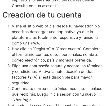
Consulta con un asesor fiscal.
Creación de tu cuenta
Visita el sitio web oficial desde tu navegador. No
necesitas descargar una app nativa ya que la
plataforma es totalmente responsive y funciona
como una PWA.
Haz clic en “Registro” o “Crear cuenta”. Completa
el formulario con tus datos personales: nombre,
correo electrónico, país y moneda preferida.
Elige una contraseña segura y acepta los términos
y condiciones. Activa la autenticación de dos
factores (2FA) si está disponible para mayor
seguridad.
Confirma tu correo electrónico mediante el enlace
que recibirás. Luego inicia sesión con tu nuevo
1xbet login
.
Accede a la sección de “Mi cuenta” y completa el