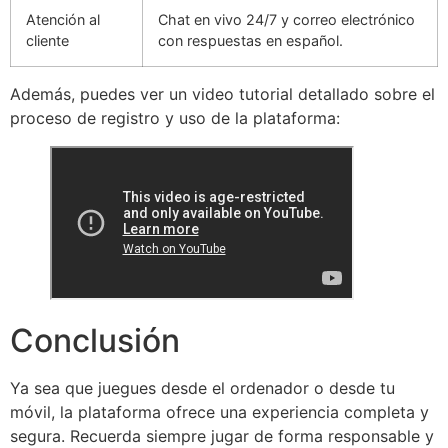
Atención al
Chat en vivo 24/7 y correo electrónico
cliente
con respuestas en español.
Además, puedes ver un video tutorial detallado sobre el
proceso de registro y uso de la plataforma:
Conclusión
Ya sea que juegues desde el ordenador o desde tu
móvil, la plataforma ofrece una experiencia completa y
segura. Recuerda siempre jugar de forma responsable y