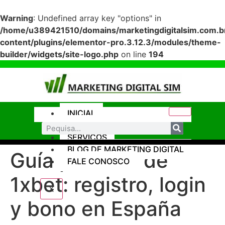
Warning
: Undefined array key "options" in
/home/u389421510/domains/marketingdigitalsim.com.br
content/plugins/elementor-pro.3.12.3/modules/theme-
builder/widgets/site-logo.php
on line
194
INICIAL
SITES
SERVIÇOS
BLOG DE MARKETING DIGITAL
Guía práctica de
FALE CONOSCO
1xbet: registro, login
X
y bono en España