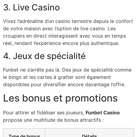
3. Live Casino
Vivez l’adrénaline d’un casino terrestre depuis le confort
de votre maison avec l’option de live casino. Les
croupiers en direct interagissent avec vous en temps
réel, rendant l’expérience encore plus authentique.
4. Jeux de spécialité
Funbet ne s’arrête pas là. Des jeux de spécialité comme
le bingo et les cartes à gratter sont également
disponibles pour diversifier encore davantage l’offre.
Les bonus et promotions
Pour attirer et fidéliser ses joueurs,
Funbet Casino
propose une multitude de bonus attractifs :
Type de bonus
Détails