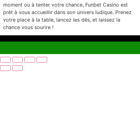
moment ou à tenter votre chance, Funbet Casino est
prêt à vous accueillir dans son univers ludique. Prenez
votre place à la table, lancez les dés, et laissez la
chance vous sourire !