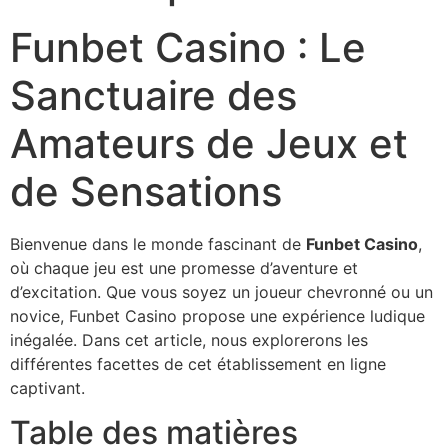
Funbet Casino : Le
Sanctuaire des
Amateurs de Jeux et
de Sensations
Bienvenue dans le monde fascinant de
Funbet Casino
,
où chaque jeu est une promesse d’aventure et
d’excitation. Que vous soyez un joueur chevronné ou un
novice, Funbet Casino propose une expérience ludique
inégalée. Dans cet article, nous explorerons les
différentes facettes de cet établissement en ligne
captivant.
Table des matières