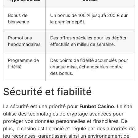
Bonus de
Un bonus de 100 % jusqu’à 200 € sur
bienvenue
le premier dépôt.
Promotions
Des offres spéciales pour les dépôts
hebdomadaires
effectués en milieu de semaine.
Programme de
Des points de fidélité accumulés pour
fidélité
chaque mise, échangeables contre
des bonus.
Sécurité et fiabilité
La sécurité est une priorité pour
Funbet Casino
. Le site
utilise des technologies de cryptage avancées pour
protéger vos données personnelles et financières. De
plus, le casino est licencié et régulé par des autorités de
jeu reconnues, garantissant ainsi un environnement de