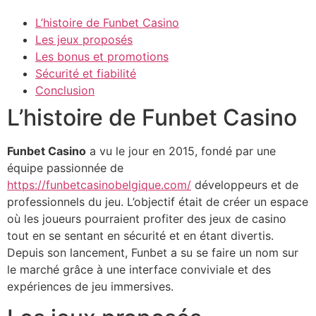
L’histoire de Funbet Casino
Les jeux proposés
Les bonus et promotions
Sécurité et fiabilité
Conclusion
L’histoire de Funbet Casino
Funbet Casino
a vu le jour en 2015, fondé par une
équipe passionnée de
https://funbetcasinobelgique.com/
développeurs et de
professionnels du jeu. L’objectif était de créer un espace
où les joueurs pourraient profiter des jeux de casino
tout en se sentant en sécurité et en étant divertis.
Depuis son lancement, Funbet a su se faire un nom sur
le marché grâce à une interface conviviale et des
expériences de jeu immersives.