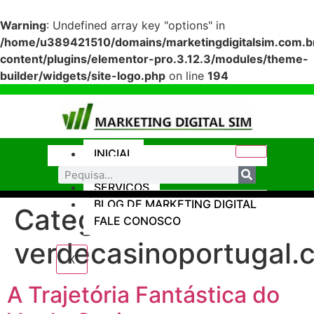
Warning
: Undefined array key "options" in
/home/u389421510/domains/marketingdigitalsim.com.br
content/plugins/elementor-pro.3.12.3/modules/theme-
builder/widgets/site-logo.php
on line
194
INICIAL
SITES
SERVIÇOS
BLOG DE MARKETING DIGITAL
Categoria:
FALE CONOSCO
verdecasinoportugal.
X
A Trajetória Fantástica do