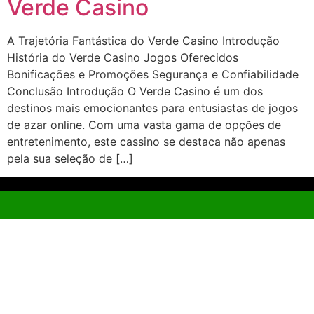
Verde Casino
A Trajetória Fantástica do Verde Casino Introdução
História do Verde Casino Jogos Oferecidos
Bonificações e Promoções Segurança e Confiabilidade
Conclusão Introdução O Verde Casino é um dos
destinos mais emocionantes para entusiastas de jogos
de azar online. Com uma vasta gama de opções de
entretenimento, este cassino se destaca não apenas
pela sua seleção de […]