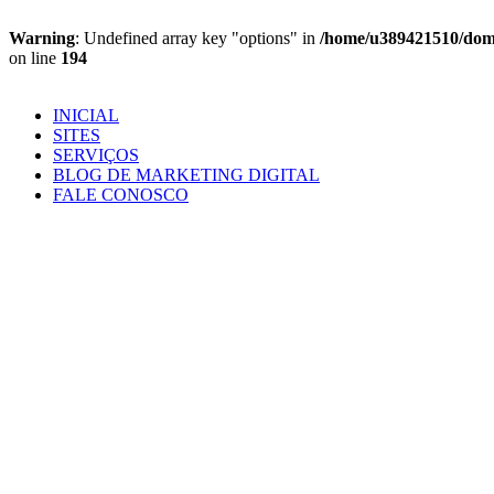
Warning
: Undefined array key "options" in
/home/u389421510/domai
on line
194
Ir
para
INICIAL
o
SITES
conteúdo
SERVIÇOS
BLOG DE MARKETING DIGITAL
FALE CONOSCO