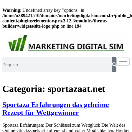
Warning
: Undefined array key "options" in
/home/u389421510/domains/marketingdigitalsim.com.br/public_
content/plugins/elementor-pro.3.12.3/modules/theme-
builder/widgets/site-logo.php
on line
194
Categoria:
sportazaat.net
Sportaza Erfahrungen das geheime
Rezept für Wettgewinner
Sportaza Erfahrungen: Der Schlüssel zum Wettglück Die Welt des
Online-Glücksspiels ist aufregend und voller Möglichkeiten. Hierbei