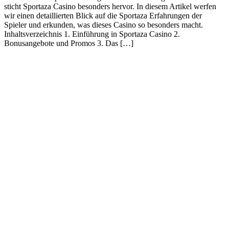
sticht Sportaza Casino besonders hervor. In diesem Artikel werfen
wir einen detaillierten Blick auf die Sportaza Erfahrungen der
Spieler und erkunden, was dieses Casino so besonders macht.
Inhaltsverzeichnis 1. Einführung in Sportaza Casino 2.
Bonusangebote und Promos 3. Das […]