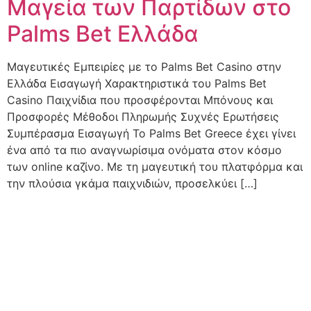
Μαγεία των Παρτίδων στο
Palms Bet Ελλάδα
Μαγευτικές Εμπειρίες με το Palms Bet Casino στην
Ελλάδα Εισαγωγή Χαρακτηριστικά του Palms Bet
Casino Παιχνίδια που προσφέρονται Μπόνους και
Προσφορές Μέθοδοι Πληρωμής Συχνές Ερωτήσεις
Συμπέρασμα Εισαγωγή Το Palms Bet Greece έχει γίνει
ένα από τα πιο αναγνωρίσιμα ονόματα στον κόσμο
των online καζίνο. Με τη μαγευτική του πλατφόρμα και
την πλούσια γκάμα παιχνιδιών, προσελκύει […]