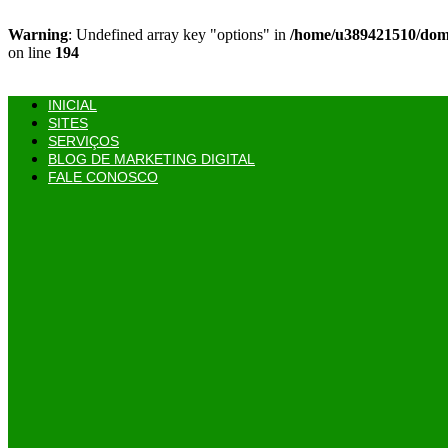
Warning
: Undefined array key "options" in
/home/u389421510/domai
on line
194
Ir
para
o
INICIAL
conteúdo
SITES
SERVIÇOS
BLOG DE MARKETING DIGITAL
FALE CONOSCO