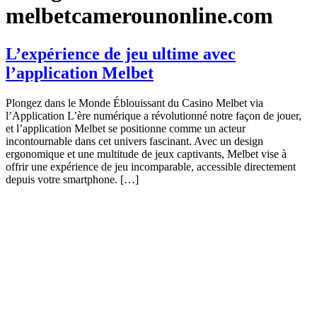
melbetcamerounonline.com
L’expérience de jeu ultime avec
l’application Melbet
Plongez dans le Monde Éblouissant du Casino Melbet via
l’Application L’ère numérique a révolutionné notre façon de jouer,
et l’application Melbet se positionne comme un acteur
incontournable dans cet univers fascinant. Avec un design
ergonomique et une multitude de jeux captivants, Melbet vise à
offrir une expérience de jeu incomparable, accessible directement
depuis votre smartphone. […]