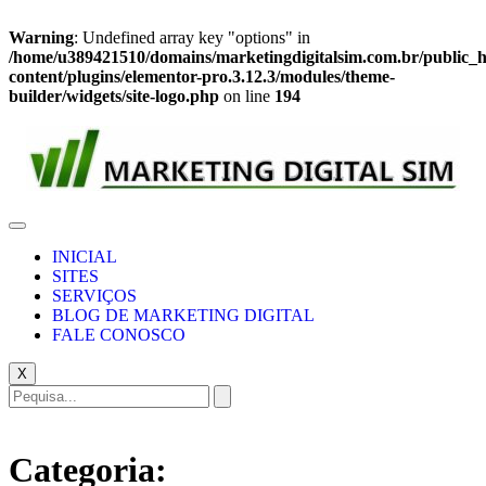
Warning
: Undefined array key "options" in
/home/u389421510/domains/marketingdigitalsim.com.br/public_
content/plugins/elementor-pro.3.12.3/modules/theme-
builder/widgets/site-logo.php
on line
194
INICIAL
SITES
SERVIÇOS
BLOG DE MARKETING DIGITAL
FALE CONOSCO
X
Categoria: