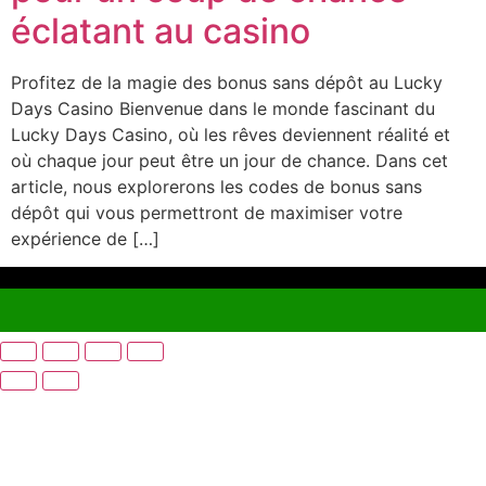
éclatant au casino
Profitez de la magie des bonus sans dépôt au Lucky
Days Casino Bienvenue dans le monde fascinant du
Lucky Days Casino, où les rêves deviennent réalité et
où chaque jour peut être un jour de chance. Dans cet
article, nous explorerons les codes de bonus sans
dépôt qui vous permettront de maximiser votre
expérience de […]