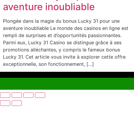
aventure inoubliable
Plongée dans la magie du bonus Lucky 31 pour une
aventure inoubliable Le monde des casinos en ligne est
rempli de surprises et d’opportunités passionnantes.
Parmi eux, Lucky 31 Casino se distingue grâce à ses
promotions alléchantes, y compris le fameux bonus
Lucky 31. Cet article vous invite à explorer cette offre
exceptionnelle, son fonctionnement, […]