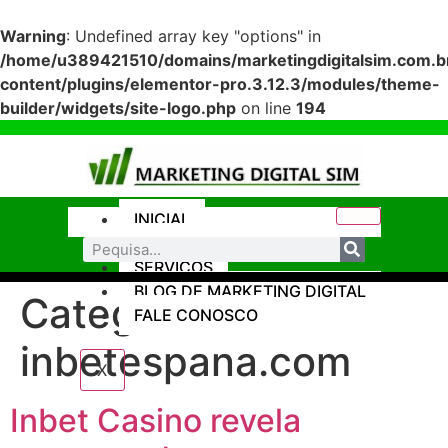
Warning
: Undefined array key "options" in
/home/u389421510/domains/marketingdigitalsim.com.br
content/plugins/elementor-pro.3.12.3/modules/theme-
builder/widgets/site-logo.php
on line
194
INICIAL
SITES
SERVIÇOS
BLOG DE MARKETING DIGITAL
Categoria:
FALE CONOSCO
inbetespana.com
X
Inbet Casino revela