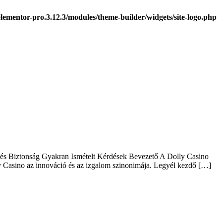
ementor-pro.3.12.3/modules/theme-builder/widgets/site-logo.php
és Biztonság Gyakran Ismételt Kérdések Bevezető A Dolly Casino
ly Casino az innováció és az izgalom szinonimája. Legyél kezdő […]