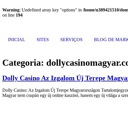
Warning
: Undefined array key "options" in
/home/u389421510/domai
on line
194
INICIAL
SITES
SERVIÇOS
BLOG DE MARK
Categoria:
dollycasinomagyar.
Dolly Casino Az Izgalom Új Terepe Magya
Dolly Casino: Az Izgalom Új Terepe Magyarországon Tartalomjegyzé
Magyar nem csupán egy új online kaszinó, hanem egy új világa a szer