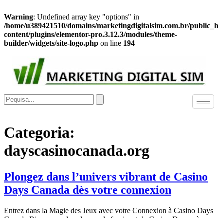
Warning
: Undefined array key "options" in
/home/u389421510/domains/marketingdigitalsim.com.br/public_
content/plugins/elementor-pro.3.12.3/modules/theme-
builder/widgets/site-logo.php
on line
194
Categoria:
dayscasinocanada.org
Plongez dans l’univers vibrant de Casino
Days Canada dès votre connexion
Entrez dans la Magie des Jeux avec votre Connexion à Casino Days