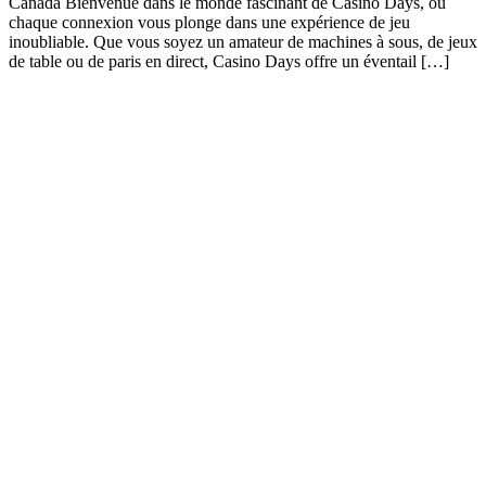
Canada Bienvenue dans le monde fascinant de Casino Days, où
chaque connexion vous plonge dans une expérience de jeu
inoubliable. Que vous soyez un amateur de machines à sous, de jeux
de table ou de paris en direct, Casino Days offre un éventail […]