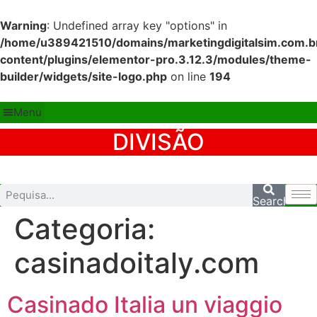
Warning
: Undefined array key "options" in
/home/u389421510/domains/marketingdigitalsim.com.br
content/plugins/elementor-pro.3.12.3/modules/theme-
builder/widgets/site-logo.php
on line
194
Ir
para
Menu
o
DIVISÃO
conteúdo
Search
Categoria:
casinadoitaly.com
Casinado Italia un viaggio