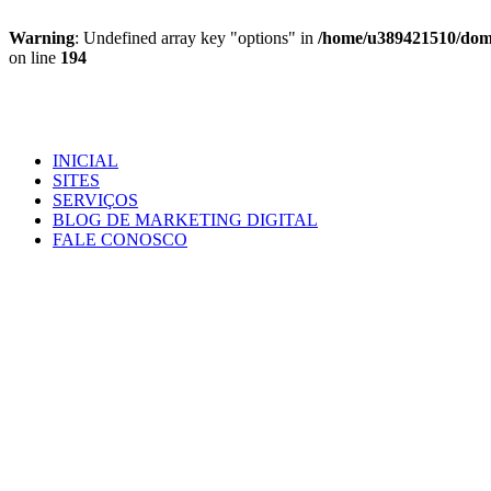
Warning
: Undefined array key "options" in
/home/u389421510/domai
on line
194
Ir
para
o
conteúdo
INICIAL
SITES
SERVIÇOS
BLOG DE MARKETING DIGITAL
FALE CONOSCO