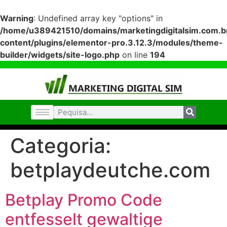
Warning
: Undefined array key "options" in
/home/u389421510/domains/marketingdigitalsim.com.br
content/plugins/elementor-pro.3.12.3/modules/theme-
builder/widgets/site-logo.php
on line
194
Categoria:
betplaydeutche.com
Betplay Promo Code
entfesselt gewaltige