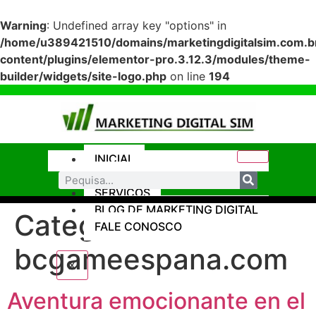
Warning
: Undefined array key "options" in
/home/u389421510/domains/marketingdigitalsim.com.br
content/plugins/elementor-pro.3.12.3/modules/theme-
builder/widgets/site-logo.php
on line
194
INICIAL
SITES
SERVIÇOS
BLOG DE MARKETING DIGITAL
Categoria:
FALE CONOSCO
bcgameespana.com
X
Aventura emocionante en el