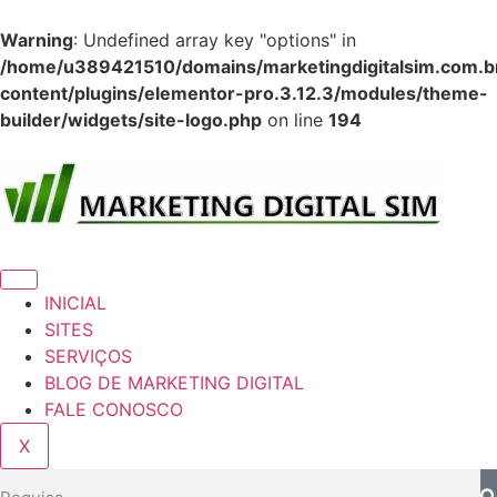
Warning
: Undefined array key "options" in
/home/u389421510/domains/marketingdigitalsim.com.br
content/plugins/elementor-pro.3.12.3/modules/theme-
builder/widgets/site-logo.php
on line
194
INICIAL
SITES
SERVIÇOS
BLOG DE MARKETING DIGITAL
FALE CONOSCO
X