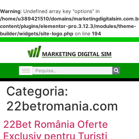
Warning
: Undefined array key "options" in
/home/u389421510/domains/marketingdigitalsim.com.br
content/plugins/elementor-pro.3.12.3/modules/theme-
builder/widgets/site-logo.php
on line
194
Categoria:
22betromania.com
22Bet România Oferte
Exclusiv pentru Turiști