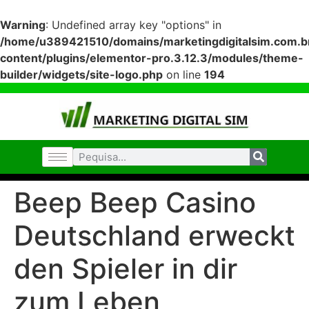
Warning
: Undefined array key "options" in
/home/u389421510/domains/marketingdigitalsim.com.br
content/plugins/elementor-pro.3.12.3/modules/theme-
builder/widgets/site-logo.php
on line
194
Beep Beep Casino
Deutschland erweckt
den Spieler in dir
zum Leben