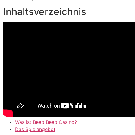
Inhaltsverzeichnis
Was ist Beep Beep Casino?
Das Spielangebot