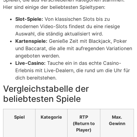
Hier sind einige der beliebtesten Spieltypen:
Slot-Spiele:
Von klassischen Slots bis zu
modernen Video-Slots findest du eine riesige
Auswahl, die ständig aktualisiert wird.
Kartenspiele:
Genieße Zeit mit Blackjack, Poker
und Baccarat, die alle mit aufregenden Variationen
angeboten werden.
Live-Casino:
Tauche ein in das echte Casino-
Erlebnis mit Live-Dealern, die rund um die Uhr für
dich bereitstehen.
Vergleichstabelle der
beliebtesten Spiele
Spiel
Kategorie
RTP
Max.
(Return to
Gewinn
Player)