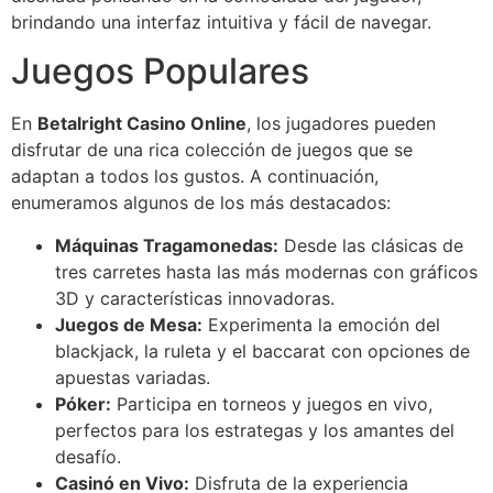
brindando una interfaz intuitiva y fácil de navegar.
Juegos Populares
En
Betalright Casino Online
, los jugadores pueden
disfrutar de una rica colección de juegos que se
adaptan a todos los gustos. A continuación,
enumeramos algunos de los más destacados:
Máquinas Tragamonedas:
Desde las clásicas de
tres carretes hasta las más modernas con gráficos
3D y características innovadoras.
Juegos de Mesa:
Experimenta la emoción del
blackjack, la ruleta y el baccarat con opciones de
apuestas variadas.
Póker:
Participa en torneos y juegos en vivo,
perfectos para los estrategas y los amantes del
desafío.
Casinó en Vivo:
Disfruta de la experiencia