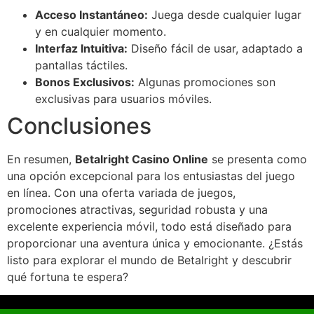
Acceso Instantáneo:
Juega desde cualquier lugar
y en cualquier momento.
Interfaz Intuitiva:
Diseño fácil de usar, adaptado a
pantallas táctiles.
Bonos Exclusivos:
Algunas promociones son
exclusivas para usuarios móviles.
Conclusiones
En resumen,
Betalright Casino Online
se presenta como
una opción excepcional para los entusiastas del juego
en línea. Con una oferta variada de juegos,
promociones atractivas, seguridad robusta y una
excelente experiencia móvil, todo está diseñado para
proporcionar una aventura única y emocionante. ¿Estás
listo para explorar el mundo de Betalright y descubrir
qué fortuna te espera?