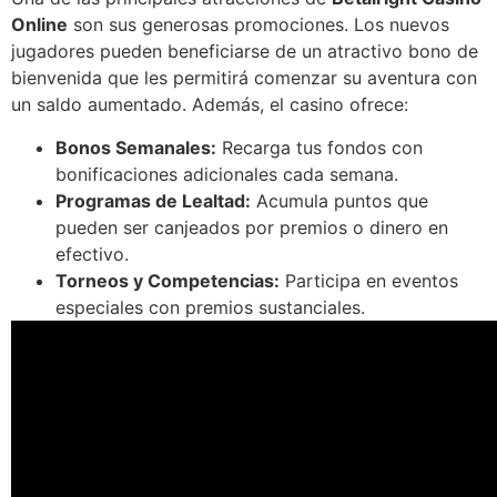
Online
son sus generosas promociones. Los nuevos
jugadores pueden beneficiarse de un atractivo bono de
bienvenida que les permitirá comenzar su aventura con
un saldo aumentado. Además, el casino ofrece:
Bonos Semanales:
Recarga tus fondos con
bonificaciones adicionales cada semana.
Programas de Lealtad:
Acumula puntos que
pueden ser canjeados por premios o dinero en
efectivo.
Torneos y Competencias:
Participa en eventos
especiales con premios sustanciales.