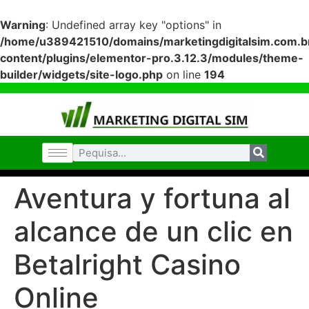
Warning
: Undefined array key "options" in
/home/u389421510/domains/marketingdigitalsim.com.br
content/plugins/elementor-pro.3.12.3/modules/theme-
builder/widgets/site-logo.php
on line
194
Aventura y fortuna al
alcance de un clic en
Betalright Casino
Online