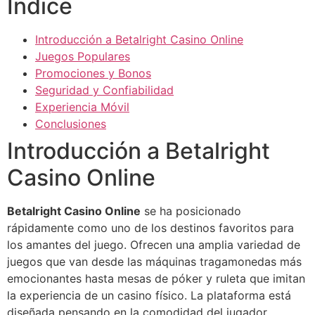
Índice
Introducción a Betalright Casino Online
Juegos Populares
Promociones y Bonos
Seguridad y Confiabilidad
Experiencia Móvil
Conclusiones
Introducción a Betalright
Casino Online
Betalright Casino Online
se ha posicionado
rápidamente como uno de los destinos favoritos para
los amantes del juego. Ofrecen una amplia variedad de
juegos que van desde las máquinas tragamonedas más
emocionantes hasta mesas de póker y ruleta que imitan
la experiencia de un casino físico. La plataforma está
diseñada pensando en la comodidad del jugador,