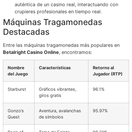
auténtica de un casino real, interactuando con
crupieres profesionales en tiempo real.
Máquinas Tragamonedas
Destacadas
Entre las máquinas tragamonedas más populares en
Betalright Casino Online
, encontramos:
Nombre
Características
Retorno al
del Juego
Jugador (RTP)
Starburst
Gráficos vibrantes,
96.1%
giros gratis
Gonzo’s
Aventura, avalanchas
95.97%
Quest
de símbolos