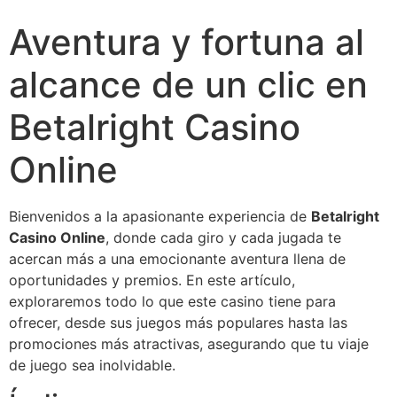
Aventura y fortuna al
alcance de un clic en
Betalright Casino
Online
Bienvenidos a la apasionante experiencia de
Betalright
Casino Online
, donde cada giro y cada jugada te
acercan más a una emocionante aventura llena de
oportunidades y premios. En este artículo,
exploraremos todo lo que este casino tiene para
ofrecer, desde sus juegos más populares hasta las
promociones más atractivas, asegurando que tu viaje
de juego sea inolvidable.