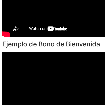
Ejemplo de Bono de Bienvenida