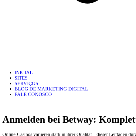
INICIAL
SITES
SERVIÇOS
BLOG DE MARKETING DIGITAL
FALE CONOSCO
Anmelden bei Betway: Komplett
Online-Casinos variieren stark in ihrer Qualität – dieser Leitfaden du