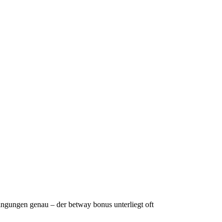
ngungen genau – der betway bonus unterliegt oft