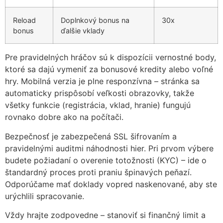
Reload
Doplnkový bonus na
30x
bonus
ďalšie vklady
Pre pravidelných hráčov sú k dispozícii vernostné body,
ktoré sa dajú vymeniť za bonusové kredity alebo voľné
hry. Mobilná verzia je plne responzívna – stránka sa
automaticky prispôsobí veľkosti obrazovky, takže
všetky funkcie (registrácia, vklad, hranie) fungujú
rovnako dobre ako na počítači.
Bezpečnosť je zabezpečená SSL šifrovaním a
pravidelnými auditmi náhodnosti hier. Pri prvom výbere
budete požiadaní o overenie totožnosti (KYC) – ide o
štandardný proces proti praniu špinavých peňazí.
Odporúčame mať doklady vopred naskenované, aby ste
urýchlili spracovanie.
Vždy hrajte zodpovedne – stanoviť si finančný limit a