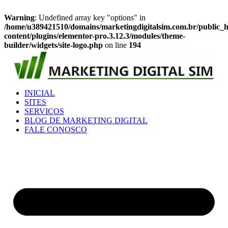
Warning
: Undefined array key "options" in
/home/u389421510/domains/marketingdigitalsim.com.br/public_
content/plugins/elementor-pro.3.12.3/modules/theme-
builder/widgets/site-logo.php
on line
194
Ir
para
o
conteúdo
INICIAL
SITES
SERVIÇOS
BLOG DE MARKETING DIGITAL
FALE CONOSCO