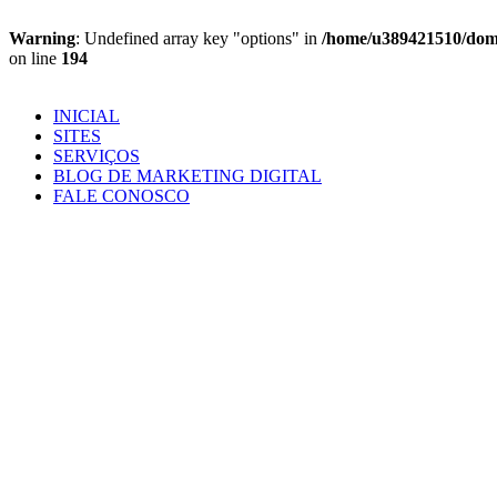
Warning
: Undefined array key "options" in
/home/u389421510/domai
on line
194
Ir
para
INICIAL
o
SITES
conteúdo
SERVIÇOS
BLOG DE MARKETING DIGITAL
FALE CONOSCO